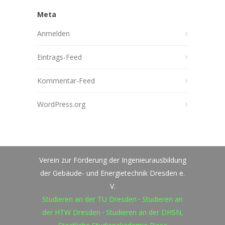
Meta
Anmelden
Eintrags-Feed
Kommentar-Feed
WordPress.org
Verein zur Förderung der Ingenieurausbildung
der Gebäude- und Energietechnik Dresden e.
V.
Studieren an der TU Dresden
·
Studieren an
der HTW Dresden
·
Studieren an der DHSN,