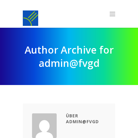
Author Archive for
admin@fvgd
ÜBER
ADMIN@FVGD